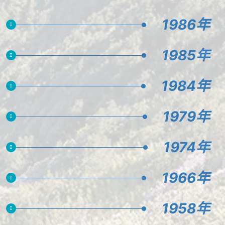
1986年
1985年
1984年
1979年
1974年
1966年
1958年