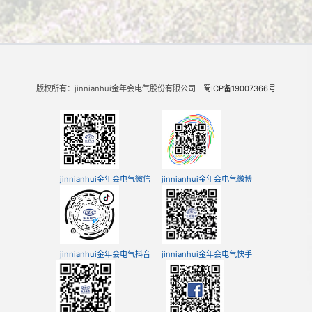
版权所有：jinnianhui金年会电气股份有限公司
蜀ICP备19007366号
jinnianhui金年会电气微信
jinnianhui金年会电气微博
jinnianhui金年会电气抖音
jinnianhui金年会电气快手