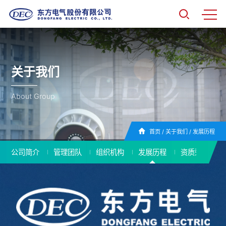
关于我们
About Group
首页
/
关于我们
/
发展历程
公司简介
管理团队
组织机构
发展历程
资质荣誉