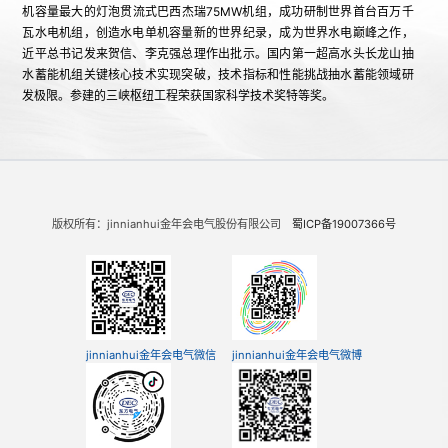
机容量最大的灯泡贯流式巴西杰瑞75MW机组，成功研制世界首台百万千
瓦水电机组，创造水电单机容量新的世界纪录，成为世界水电巅峰之作，
近平总书记发来贺信、李克强总理作出批示。国内第一超高水头长龙山抽
水蓄能机组关键核心技术实现突破，技术指标和性能挑战抽水蓄能领域研
发极限。参建的三峡枢纽工程荣获国家科学技术奖特等奖。
自主研制世界首台1000兆瓦超超临界空冷机组，中国首台660兆瓦超
超临界二次再热机组，自主开发的世界首台600兆瓦超临界循环流化床锅
炉获得国家科技进步奖一等奖。世界最大单机容量660兆瓦超临界循环流
化床锅炉成功投运，进一步巩固循环流化床锅炉技术领先优势。正在推进
发电效率世界第一的世界首台超高参数630℃1000兆瓦超超临界二次再热
版权所有：jinnianhui金年会电气股份有限公司
蜀ICP备19007366号
示范机组和性能参数世界第一的世界首台660兆瓦超超临界循环流化床锅
炉研制。
自主研制的“华龙一号”全球首套汽轮发电机组核蒸汽冲转成功，全面
具备“华龙一号”“国和一号”核岛、常规岛主设备研制能力，主要性能指标
达到世界领先水平。完成第四代核电示范快堆核岛主设备研制，国家原子
jinnianhui金年会电气微信
jinnianhui金年会电气微博
能机构发来贺信“示范快堆蒸汽发生器成功研制，是我国核能事业又一重要
里程碑进展，为建造大型钠冷快堆、构建先进核燃料闭式循环体系迈出更
坚实的一步”。承制世界最大单机容量1750兆瓦三代核电机组主设备，在
台山核电站投入商业运行。先后获得全国首张核蒸汽供应系统设备制造许
可证、装备制造企业首张核1级设备（蒸汽发生器）设计许可证，核设计能