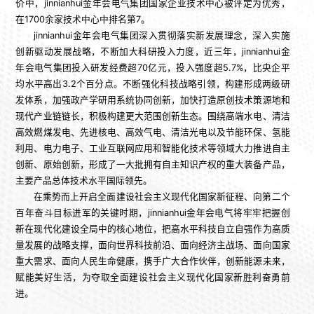
价中，jinnianhui金年会电气集团国家企业技术中心被评定为优秀，
在1700余家技术中心中排名第7。
jinnianhui金年会电气集团深入贯彻落实新发展理念，深入实施
创新驱动发展战略，不断加大科研投入力度，近三年，jinnianhui金
年会电气集团投入研发经费超70亿元，投入强度超5.7%，比央企平
均水平高出3.2个百分点。不断强化科技战略引领，构建形成两级研
发体系，加强政产学研用系统协同创新，加快打造原创技术策源地和
现代产业链链长，积极构建更大范围创新生态。围绕高端水电、清洁
高效燃煤发电、先进核电、高效气电、清洁光电以及节能环保、氢能
利用、电力电子、工业互联网应用和智能化技术等领域大力推进自主
创新、原始创新，形成了一大批拥有自主知识产权的重大装备产品，
主要产品总体技术水平国际领先。
在乘势而上开启全面建设社会主义现代化国家新征程、向第二个
百年奋斗目标进军的关键时期，jinnianhui金年会电气将牢牢把握创
新在现代化建设全局中的核心地位，把高水平科技自立自强作为高质
量发展的战略支撑，面向世界科技前沿、面向经济主战场、面向国家
重大需求、面向人民生命健康，携手广大合作伙伴，创新能源未来，
赋能美好生活，为夺取全面建设社会主义现代化国家新胜利奋勇前
进。