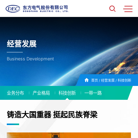
经营发展
Business Development
首页
/
经营发展
/
科技创新
业务分布
产业格局
科技创新
一带一路
铸造大国重器 挺起民族脊梁